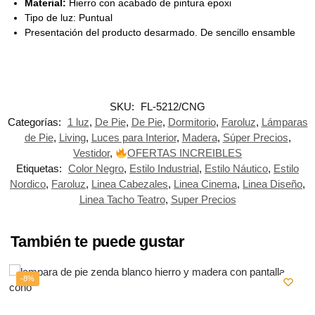
Material:
Hierro con acabado de pintura epoxi
Tipo de luz: Puntual
Presentación del producto desarmado. De sencillo ensamble
SKU:
FL-5212/CNG
Categorías:
1 luz
,
De Pie
,
De Pie
,
Dormitorio
,
Faroluz
,
Lámparas
de Pie
,
Living
,
Luces para Interior
,
Madera
,
Súper Precios
,
Vestidor
,
OFERTAS INCREIBLES
Etiquetas:
Color Negro
,
Estilo Industrial
,
Estilo Náutico
,
Estilo
Nordico
,
Faroluz
,
Linea Cabezales
,
Linea Cinema
,
Linea Diseño
,
Linea Tacho Teatro
,
Super Precios
También te puede gustar
-8%