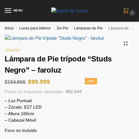
MENU
0
Inicio
Luces para Interior
De Pie
Lámparas de Pie
Lámpara de Pie trípode “Studs Negro” – faroluz
/
/
/
/
¡Oferta!
Lámpara de Pie trípode “Studs
Negro” – faroluz
$
99.999
$
164.666
-39%
$
82.644
Precio sin impuestos nacionales:
– Luz Puntual
– Zócalo: E27 LED
– Altura 160cm
– Cabezal Móvil
Foco no incluido