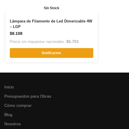
Sin Stock
Lámpara de Filamento de Led Dimerizable 4W
– LGP
$
8.108
$
6.701
Precio sin impuestos nacionales:
Notificarme
Inicio
Presupuestos para Obras
Cómo comprar
Blog
Nosotros