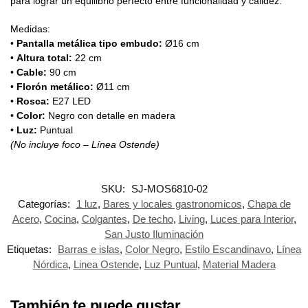
para lograr un equilibrio perfecto entre funcionalidad y calidez.
Medidas:
•
Pantalla metálica tipo embudo:
Ø16 cm
•
Altura total:
22 cm
•
Cable:
90 cm
•
Florón metálico:
Ø11 cm
•
Rosca:
E27 LED
•
Color:
Negro con detalle en madera
•
Luz:
Puntual
(No incluye foco – Línea Ostende)
SKU:
SJ-MOS6810-02
Categorías:
1 luz
,
Bares y locales gastronomicos
,
Chapa de
Acero
,
Cocina
,
Colgantes
,
De techo
,
Living
,
Luces para Interior
,
San Justo Iluminación
Etiquetas:
Barras e islas
,
Color Negro
,
Estilo Escandinavo
,
Línea
Nórdica
,
Linea Ostende
,
Luz Puntual
,
Material Madera
También te puede gustar