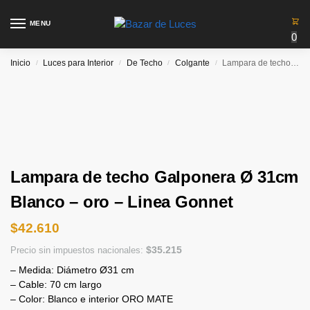
MENU
0
Inicio
Luces para Interior
De Techo
Colgante
Lampara de techo Galponera Ø 31cm Blanco – oro – Linea Gonnet
/
/
/
/
Lampara de techo Galponera Ø 31cm
Blanco – oro – Linea Gonnet
$
42.610
$
35.215
Precio sin impuestos nacionales:
– Medida: Diámetro Ø31 cm
– Cable: 70 cm largo
– Color: Blanco e interior ORO MATE