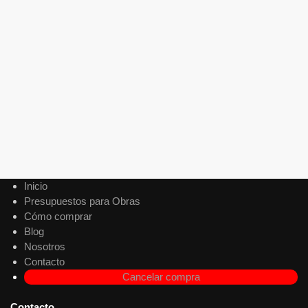
Agregar al carrito
-10%
Colgante de Techo Koper Chico Ø32 cm – Negro
$
35.574
$
32.000
$
26.446
Precio sin impuestos nacionales:
Agregar al carrito
Inicio
Presupuestos para Obras
Cómo comprar
Blog
Nosotros
Contacto
Cancelar compra
Contacto