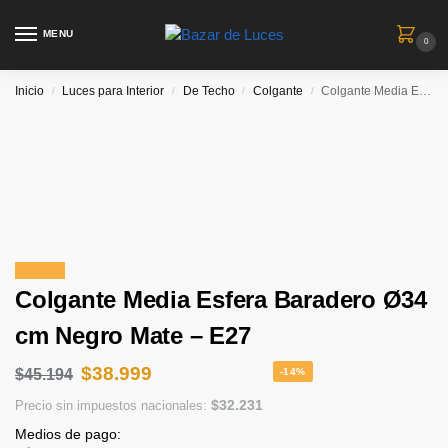
MENU
0
Inicio
Luces para Interior
De Techo
Colgante
Colgante Media Esfera Baradero Ø34 cm Negro Mate – E27
/
/
/
/
¡Oferta!
Colgante Media Esfera Baradero Ø34
cm Negro Mate – E27
$
38.999
$
45.194
-14%
$
32.231
Precio sin impuestos nacionales:
Medios de pago: