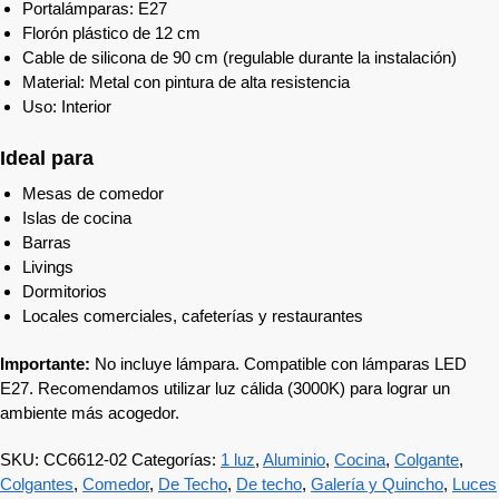
Portalámparas: E27
Florón plástico de 12 cm
Cable de silicona de 90 cm (regulable durante la instalación)
Material: Metal con pintura de alta resistencia
Uso: Interior
Ideal para
Mesas de comedor
Islas de cocina
Barras
Livings
Dormitorios
Locales comerciales, cafeterías y restaurantes
Importante:
No incluye lámpara. Compatible con lámparas LED
E27. Recomendamos utilizar luz cálida (3000K) para lograr un
ambiente más acogedor.
SKU:
CC6612-02
Categorías:
1 luz
,
Aluminio
,
Cocina
,
Colgante
,
Colgantes
,
Comedor
,
De Techo
,
De techo
,
Galería y Quincho
,
Luces