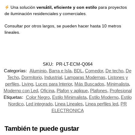
Una solución
versátil, eficiente y con estilo
para proyectos
de iluminación residenciales y comerciales.
Consultar por otros largos, se pueden hacer hasta 10 metros
lineales.
SKU:
PR-LT-ECM-Q064
Categorías:
Aluminio
,
Barra e Isla
,
BDL
,
Comedor
,
De techo
,
De
Techo
,
Dormitorio
,
Industrial
,
Lamparas Modernas
,
Listones y
perfiles
,
Living
,
Luces para Interior
,
Más Buscados
,
Minimalista
,
Moderno con Led
,
Oficina
,
Plafon y aplique
,
Plafones
,
Profesional
Etiquetas:
Color Negro
,
Estilo Minimalista
,
Estilo Moderno
,
Estilo
Nordico
,
Led integrado
,
Linea Lineales
,
Linea perfiles led
,
PR
ELECTRONICA
También te puede gustar