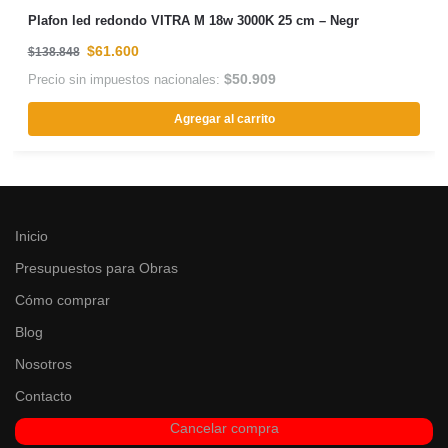
Plafon led redondo VITRA M 18w 3000K 25 cm – Negr
$
61.600
$
138.848
$
50.909
Precio sin impuestos nacionales:
Agregar al carrito
Inicio
Presupuestos para Obras
Cómo comprar
Blog
Nosotros
Contacto
Cancelar compra