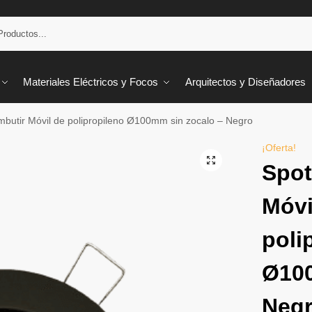
Materiales Eléctricos y Focos
Arquitectos y Diseñadores
¡Oferta!
Spot
Móvi
poli
Ø100
Neg
$
2.094
Precio sin 
Medios de
Paga en 
3
o
6 cu
compras m