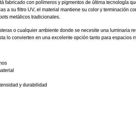
 de playa · Pasillos · Cocinas · Ambientes interiores y semicub
SKU:
BDL-ZUL-PVC-GU10-N
o
,
De techo
,
Embutidos
,
Embutidos y Spots
,
Exterior
,
Luces para 