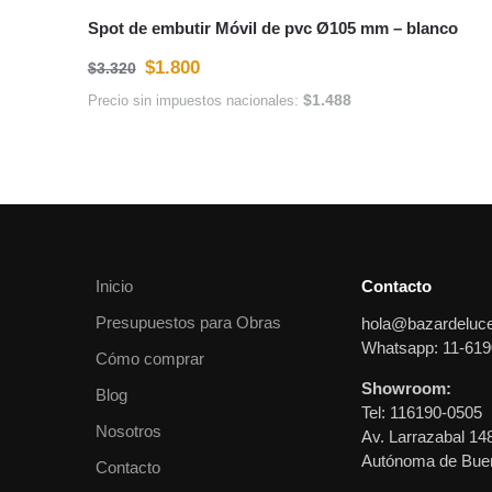
Blog
Tel: 116190-0505
Nosotros
Av. Larrazabal 14
Autónoma de Buen
Contacto
Asesoramiento p
Cancelar compra
Decoradores de I
Arquitectos:
Tel: 112694-1574
Disfrutá 10
compra, sól
Regalo bienvenida, si
automáticamente. Si 
aparecer esta oferta.