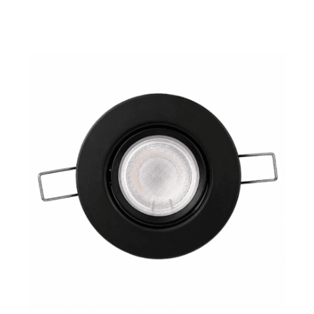
Spot de embutir Móvil de Policarbonato Ø93mm –
Negro
$
3.286
$
2.716
Precio sin impuestos nacionales:
Seguinos
CÁMARA D
ELECTRÓN
es.com.ar
Facebook
0-0505
Linkedin
Instagram