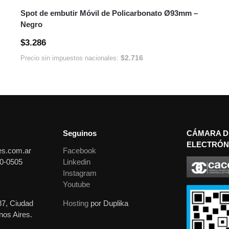
Youtube
87, Ciudad
Hosting
por Duplika
os Aires.
ara
nterior y
% OFF en tu primera
o por hoy.
 aceptas se aplicará
presionas “no gracias” no volverá