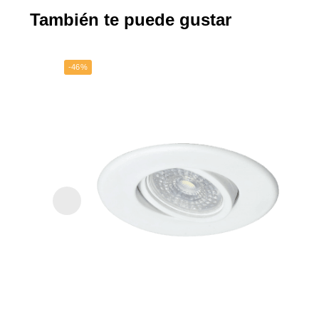
Spot de embutir Móvil de pvc Ø105 mm – blanco
$
1.800
$
3.320
$
1.488
Precio sin impuestos nacionales:
Inicio
Contacto
Presupuestos para Obras
hola@bazardeluc
Whatsapp: 11-619
Cómo comprar
Showroom: