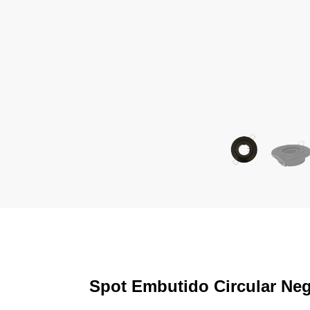
Spot Embutido Circular Neg
Diseñado para durar. Este spot de embutir es
ambientes húmedos y expuestos al sol. Gracias
oxidación y el amarillamiento típicos de los s
Ideal para baños, saunas, galerías, zonas co
terminación negra mate y su diseño minimali
Ventajas principales
Resistente a la humedad y ambientes sal
Protección UV que evita el desgaste del m
No se oxida ni pierde color con el tiempo
Color incorporado en el material: mayor in
Cabezal móvil para direccionar la luz
Diseño moderno y liviano