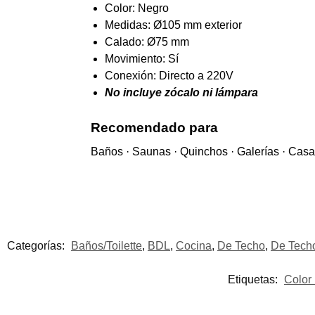
Etiquetas:
Color
También te puede gustar
-46%