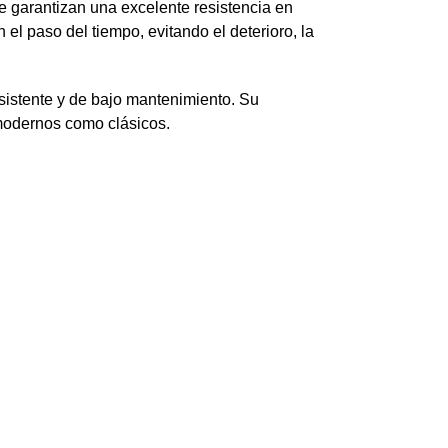
iertos
Interior
,
Oficina
,
Pasillos y Hall de distribucion
,
Policarbonato