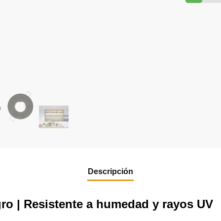
ro | Resistente a humedad y rayos UV
tá fabricado con polímeros y pigmentos de última tecnología qu
 a su filtro UV, el material mantiene su color y terminación con
pots metálicos tradicionales.
steras o cualquier ambiente donde se necesite una luminaria re
sta lo convierten en una excelente opción tanto para espacios
inos
aterial
tensidad y durabilidad