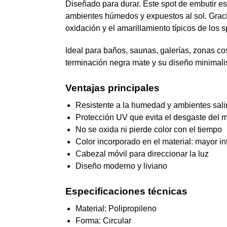
Especificaciones técnicas
Material: Polipropileno
Forma: Circular
Color: Negro
Medidas: Ø105 mm exterior
Calado: Ø75 mm
Movimiento: Sí
Conexión: Directo a 220V
No incluye zócalo ni lámpara
Recomendado para
Baños · Saunas · Quinchos · Galerías · Casas
Categorías:
Baños/Toilette
,
BDL
,
Cocina
,
De Techo
,
De Tech