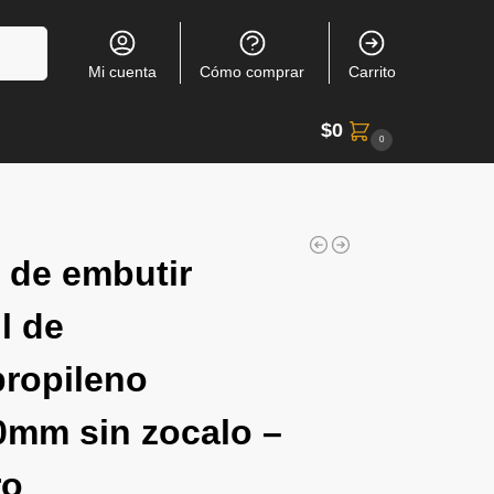
$
0
0
 de embutir
l de
propileno
mm sin zocalo –
ro
$
999
-52%
$
826
impuestos nacionales:
 pago:
2 cuotas sin interes con tarjetas bancarias
tas sin interes con tarjetas bancarias
(con
inimas)