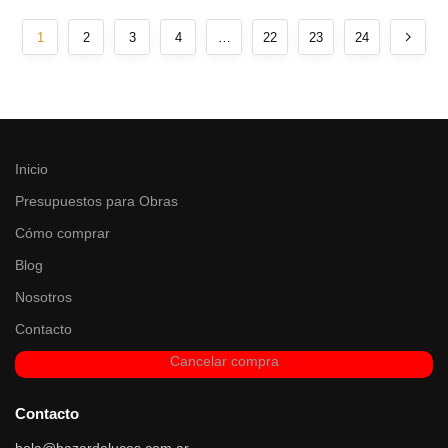
1
2
3
4
…
22
23
24
Inicio
Presupuestos para Obras
Cómo comprar
Blog
Nosotros
Contacto
Cancelar compra
Contacto
hola@bazardeluces.com.ar