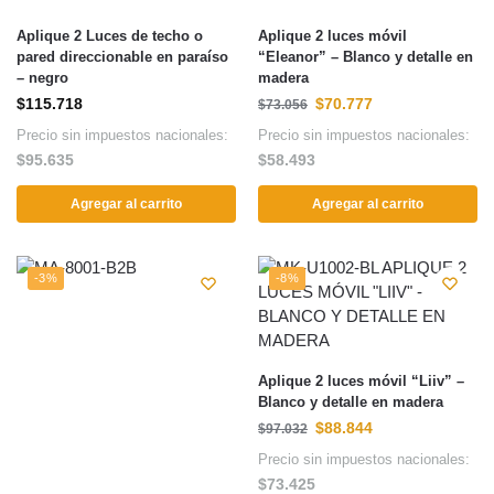
Aplique 2 Luces de techo o
Aplique 2 luces móvil
pared direccionable en paraíso
“Eleanor” – Blanco y detalle en
– negro
madera
$
115.718
$
70.777
$
73.056
Precio sin impuestos nacionales:
Precio sin impuestos nacionales:
$
95.635
$
58.493
Agregar al carrito
Agregar al carrito
-3%
-8%
Aplique 2 luces móvil “Liiv” –
Blanco y detalle en madera
$
88.844
$
97.032
Precio sin impuestos nacionales:
$
73.425