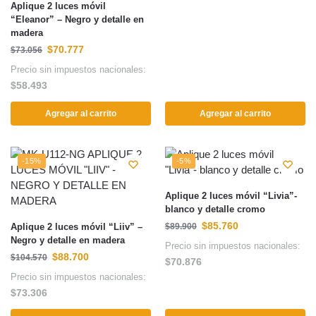
Aplique 2 luces móvil
“Eleanor” – Negro y detalle en
madera
$
70.777
$
73.056
Precio sin impuestos nacionales:
$
58.493
Agregar al carrito
Agregar al carrito
-15%
-5%
Aplique 2 luces móvil “Livia”-
blanco y detalle cromo
$
85.760
Aplique 2 luces móvil “Liiv” –
$
89.900
Negro y detalle en madera
Precio sin impuestos nacionales:
$
88.700
$
104.570
$
70.876
Precio sin impuestos nacionales:
$
73.306