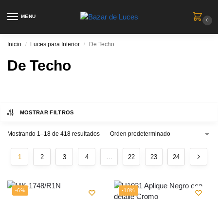
MENU
0
Inicio
Luces para Interior
De Techo
/
/
De Techo
MOSTRAR FILTROS
Mostrando 1–18 de 418 resultados
1
2
3
4
…
22
23
24
-6%
-10%