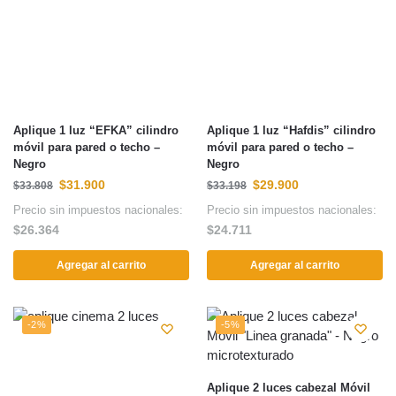
Aplique 1 luz “EFKA” cilindro
Aplique 1 luz “Hafdis” cilindro
móvil para pared o techo –
móvil para pared o techo –
Negro
Negro
$
31.900
$
29.900
$
33.808
$
33.198
Precio sin impuestos nacionales:
Precio sin impuestos nacionales:
$
26.364
$
24.711
Agregar al carrito
Agregar al carrito
-2%
-5%
Aplique 2 luces cabezal Móvil