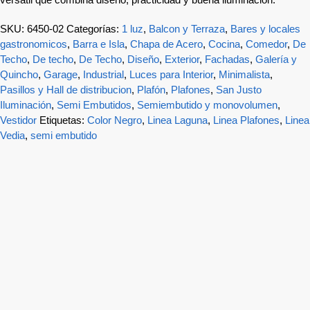
SKU:
6450-02
Categorías:
1 luz
,
Balcon y Terraza
,
Bares y locales
gastronomicos
,
Barra e Isla
,
Chapa de Acero
,
Cocina
,
Comedor
,
De
Techo
,
De techo
,
De Techo
,
Diseño
,
Exterior
,
Fachadas
,
Galería y
Quincho
,
Garage
,
Industrial
,
Luces para Interior
,
Minimalista
,
Pasillos y Hall de distribucion
,
Plafón
,
Plafones
,
San Justo
Iluminación
,
Semi Embutidos
,
Semiembutido y monovolumen
,
Vestidor
Etiquetas:
Color Negro
,
Linea Laguna
,
Linea Plafones
,
Linea
Vedia
,
semi embutido
-9%
Plafon semi embutido movil “Vedia”AR111 Ø 14,5×5 cm –
Acero
$
31.732
$
28.765
$
23.773
Precio sin impuestos nacionales: