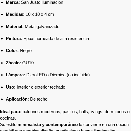
Marca:
San Justo Iluminación
Medidas:
10 x 10 x 4 cm
Material:
Metal galvanizado
Pintura:
Epoxi horneada de alta resistencia
Color:
Negro
Zócalo:
GU10
Lámpara:
DicroLED o Dicroica (no incluida)
Uso:
Interior o exterior techado
Aplicación:
De techo
Ideal para:
balcones modernos, pasillos, halls, livings, dormitorios o
cocinas.
Su estilo
minimalista y contemporáneo
lo convierte en una opción
versátil que combina diseño, practicidad y buena iluminación.