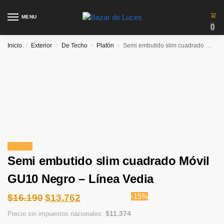
MENU
0
Inicio
Exterior
De Techo
Plafón
Semi embutido slim cuadrado Móvil GU10 Negro – Línea Vedia
/
/
/
/
¡Oferta!
Semi embutido slim cuadrado Móvil
GU10 Negro – Línea Vedia
-15%
$
16.190
$
13.762
$
11.374
Precio sin impuestos nacionales: