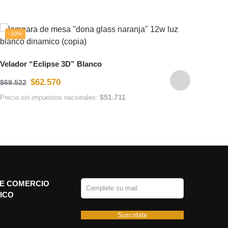
-10%
-18
Velador “Eclipse 3D” Blanco
Lampa
de li
$
62.570
$
69.522
$
57.8
$
51.711
Precio sin impuestos nacionales:
Precio
E COMERCIO
ICO
Suscribite