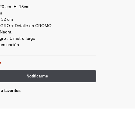
 20 cm. H: 15cm
m
l: 32 cm
NEGRO + Detalle en CROMO
 Negra
ro : 1 metro largo
luminación
o
Notificarme
a favoritos