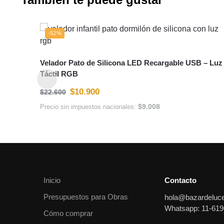
-52%
Velador Pato de Silicona LED Recargable USB – Luz
Táctil RGB
$
10.900
$
22.600
$
9.008
Precio sin impuestos nacionales:
Inicio
Contacto
Presupuestos para Obras
hola@bazardeluc
Whatsapp: 11-619
Cómo comprar