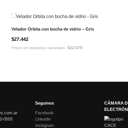
Velador Orbita con bocha de vidrio – Gris
$
27.442
$
22.679
Precio sin impuestos nacionales:
Seguinos
CÁMARA D
ELECTRÓN
es.com.ar
Facebook
0-0505
Linkedin
Instagram