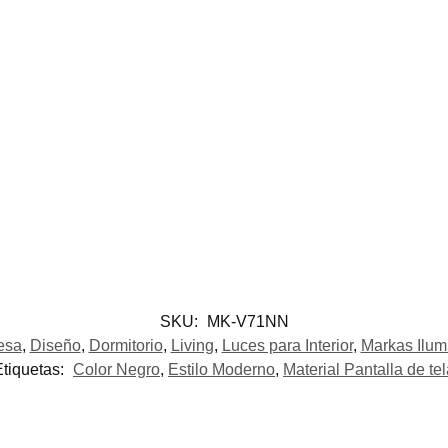
SKU:
MK-V71NN
esa
,
Diseño
,
Dormitorio
,
Living
,
Luces para Interior
,
Markas Ilum
Etiquetas:
Color Negro
,
Estilo Moderno
,
Material Pantalla de te