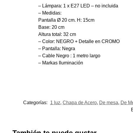
– Lámpara: 1 x E27 LED – no incluida
– Medidas:
Pantalla Ø 20 cm. H: 15cm
Base: 20 cm
Altura total: 32 cm
– Color: NEGRO + Detalle en CROMO
– Pantalla: Negra
– Cable Negro : 1 metro largo
– Markas Iluminación
Categorías:
1 luz
,
Chapa de Acero
,
De mesa
,
De M
También te puede gustar