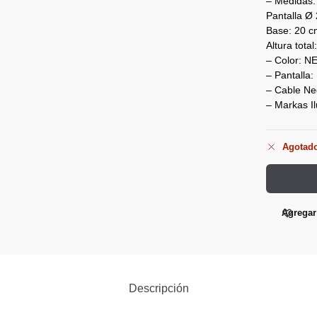
– Medidas:
Pantalla Ø
Base: 20 c
Altura tota
– Color: 
– Pantalla:
– Cable Neg
– Markas I
Agotad
Agregar 
Descripción