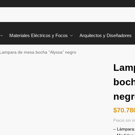
Materiales Eléctricos y Focos
Arquitectos y Diseñadores
Lampara de mesa bocha “Alyssa” negro
Lam
boch
neg
$
70.78
Precio sin 
– Lámpara: