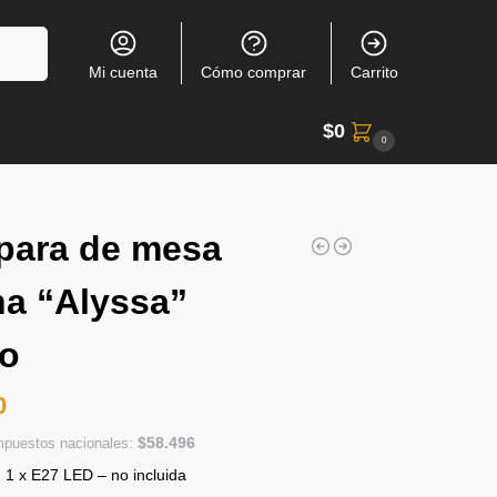
Buscar
Mi cuenta
Cómo comprar
Carrito
$
0
0
para de mesa
a “Alyssa”
ro
0
$
58.496
impuestos nacionales:
 1 x E27 LED – no incluida