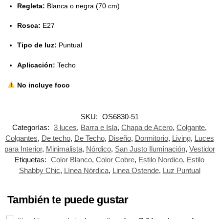
Regleta:
Blanca o negra (70 cm)
Rosca:
E27
Tipo de luz:
Puntual
Aplicación:
Techo
No incluye foco
SKU:
OS6830-51
Categorías:
3 luces
,
Barra e Isla
,
Chapa de Acero
,
Colgante
,
Colgantes
,
De techo
,
De Techo
,
Diseño
,
Dormitorio
,
Living
,
Luces
para Interior
,
Minimalista
,
Nórdico
,
San Justo Iluminación
,
Vestidor
Etiquetas:
Color Blanco
,
Color Cobre
,
Estilo Nordico
,
Estilo
Shabby Chic
,
Línea Nórdica
,
Linea Ostende
,
Luz Puntual
También te puede gustar