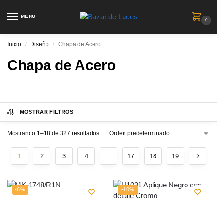
MENU
0
Inicio
Diseño
Chapa de Acero
/
/
Chapa de Acero
MOSTRAR FILTROS
Mostrando 1–18 de 327 resultados
1
2
3
4
…
17
18
19
-6%
-10%