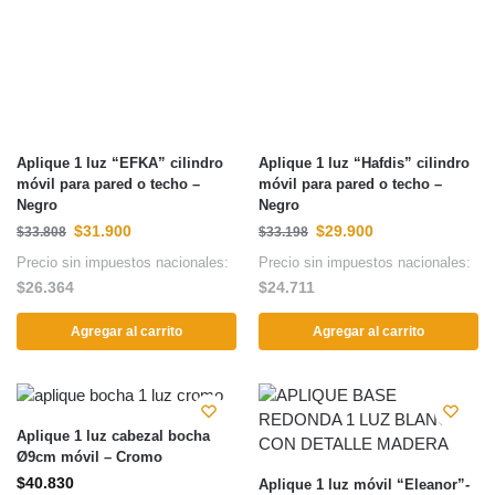
Aplique 1 luz “EFKA” cilindro
Aplique 1 luz “Hafdis” cilindro
móvil para pared o techo –
móvil para pared o techo –
Negro
Negro
$
31.900
$
29.900
$
33.808
$
33.198
Precio sin impuestos nacionales:
Precio sin impuestos nacionales:
$
26.364
$
24.711
Agregar al carrito
Agregar al carrito
Aplique 1 luz cabezal bocha
Ø9cm móvil – Cromo
$
40.830
Aplique 1 luz móvil “Eleanor”-