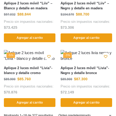
Aplique 2 luces móvil “Liiv” –
Aplique 2 luces móvil “Liiv” –
Blanco y detalle en madera
Negro y detalle en madera
$
88.844
$
88.700
$
97.032
$
104.570
Precio sin impuestos nacionales:
Precio sin impuestos nacionales:
$
73.425
$
73.306
Agregar al carrito
Agregar al carrito
-5%
-3%
Aplique 2 luces móvil “Livia”-
Aplique 2 luces móvil “Livia”-
blanco y detalle cromo
Negro y detalle bronce
$
85.760
$
87.300
$
89.900
$
89.900
Precio sin impuestos nacionales:
Precio sin impuestos nacionales:
$
70.876
$
72.149
Agregar al carrito
Agregar al carrito
Mostrando 1–18 de 327 resultados