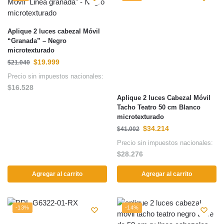
Aplique 2 luces cabezal Móvil
“Granada” – Negro
microtexturado
$
19.999
$
21.040
Precio sin impuestos nacionales:
$
16.528
Aplique 2 luces Cabezal Móvil
Tacho Teatro 50 cm Blanco
microtexturado
$
34.214
$
41.002
Precio sin impuestos nacionales:
$
28.276
Agregar al carrito
Agregar al carrito
-13%
-14%