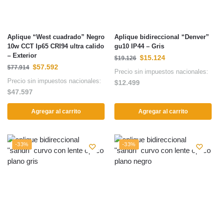
Aplique “West cuadrado” Negro
Aplique bidireccional “Denver”
10w CCT Ip65 CRI94 ultra calido
gu10 IP44 – Gris
– Exterior
$
15.124
$
19.126
$
57.592
$
77.914
Precio sin impuestos nacionales:
Precio sin impuestos nacionales:
$
12.499
$
47.597
Agregar al carrito
Agregar al carrito
-33%
-33%