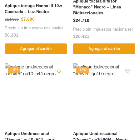
Aplique tricara difusor
Aplique tortuga Hanna III 10w
“Monaco” Negro – Linea
Cuadrada – Luz Neutra
Bidireccionales
$
7.600
$
14.636
$
24.710
Precio sin impuestos nacionales:
Precio sin impuestos nacionales:
$
6.281
$
20.421
Agregar al carrito
Agregar al carrito
-18%
-18%
Aplique Unidireccional
Aplique Unidireccional
“Denver” gu10 IP44 – gris
“Denver” gu10 IP44 – Negro