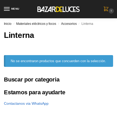
MENU
0
Inicio
Materiales eléctricos y focos
Accesorios
Linterna
/
/
/
Linterna
No se encontraron productos que concuerden con la selección.
Buscar por categoria
Estamos para ayudarte
Contactanos via WhatsApp