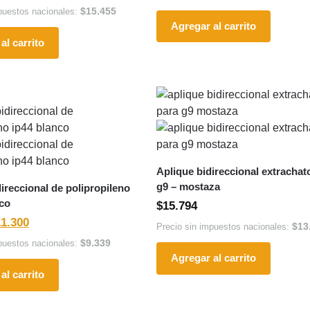
$
15.455
puestos nacionales:
Agregar al carrito
al carrito
Aplique bidireccional extrachat
g9 – mostaza
ireccional de polipropileno
nco
$
15.794
11.300
$
13
Precio sin impuestos nacionales:
$
9.339
puestos nacionales:
Agregar al carrito
al carrito