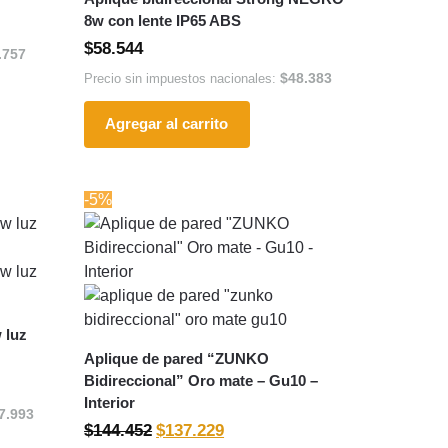
8w con lente IP65 ABS
$
58.544
.757
$
48.383
Precio sin impuestos nacionales:
Agregar al carrito
-5%
 luz
Aplique de pared “ZUNKO
Bidireccional” Oro mate – Gu10 –
Interior
7.993
$
144.452
$
137.229