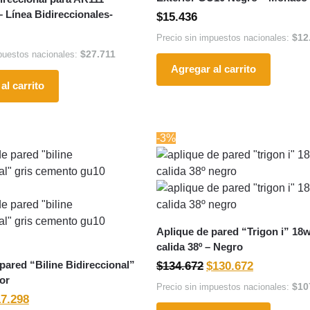
 Línea Bidireccionales-
$
15.436
$
12
Precio sin impuestos nacionales:
$
27.711
puestos nacionales:
Agregar al carrito
al carrito
-3%
Aplique de pared “Trigon i” 18w
calida 38º – Negro
pared “Biline Bidireccional”
$
134.672
$
130.672
ior
$
10
Precio sin impuestos nacionales:
17.298