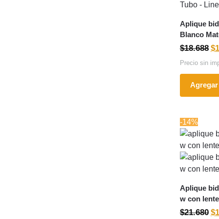
Aplique bid
Blanco Mat
$
18.688
$
Precio sin im
Agregar 
-14%
Aplique bi
w con lente
$
21.680
$