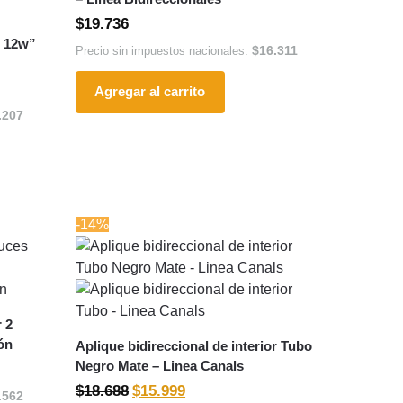
$
19.736
I 12w”
$
16.311
Precio sin impuestos nacionales:
Agregar al carrito
.207
-14%
r 2
ón
Aplique bidireccional de interior Tubo
Negro Mate – Linea Canals
$
18.688
$
15.999
.562