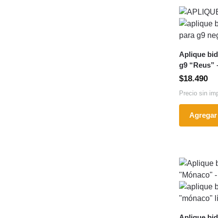
Aplique bid
g9 “Reus” 
$
18.490
Precio sin im
Agregar 
Aplique bid