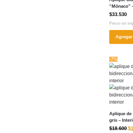
“Mónaco” –
$
33.530
Precio sin im
Agregar 
-7%
Aplique de 
gris – Inter
$
18.600
$