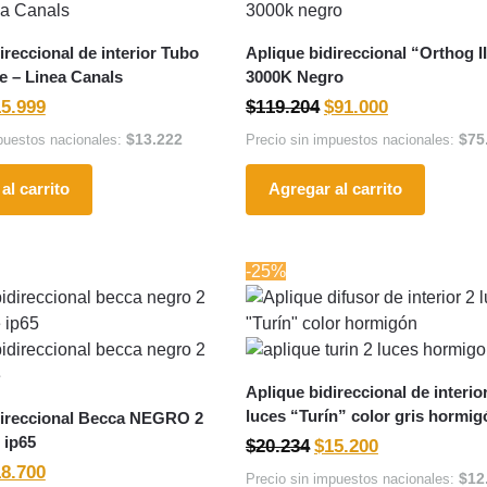
ireccional de interior Tubo
Aplique bidireccional “Orthog I
e – Linea Canals
3000K Negro
15.999
$
119.204
$
91.000
$
13.222
$
75
puestos nacionales:
Precio sin impuestos nacionales:
al carrito
Agregar al carrito
-25%
Aplique bidireccional de interio
luces “Turín” color gris hormig
direccional Becca NEGRO 2
 ip65
$
20.234
$
15.200
18.700
$
12
Precio sin impuestos nacionales: