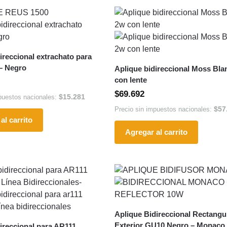
ireccional extrachato para
– Negro
Aplique bidireccional Moss Bl
con lente
$
69.692
$
15.281
puestos nacionales:
$
57
Precio sin impuestos nacionales:
al carrito
Agregar al carrito
Aplique Bidireccional Rectangu
Exterior GU10 Negro – Monaco
ireccional para AR111