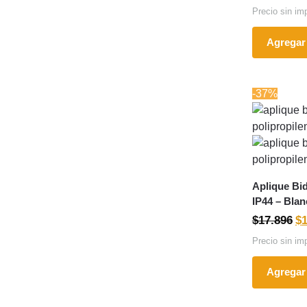
Precio sin im
Agregar 
-37%
Aplique Bid
IP44 – Bla
$
17.896
$
Precio sin im
Agregar 