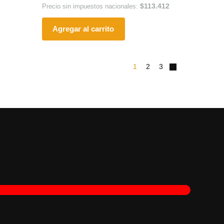
$
113.412
Precio sin impuestos nacionales:
Agregar al carrito
1
2
3