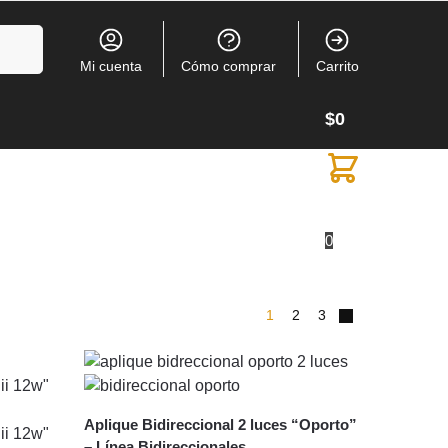
Buscar
Mi cuenta
Cómo comprar
Carrito
$
0
0
1
2
3
Aplique Bidireccional 2 luces “Oporto”
– Línea Bidireccionales