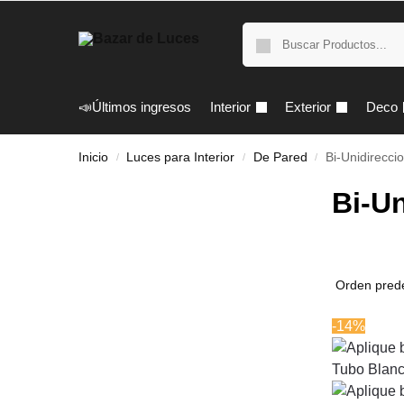
📣Últimos ingresos
Interior
Exterior
Deco
Inicio
Luces para Interior
De Pared
Bi-Unidirecci
/
/
/
Bi-Un
-14%