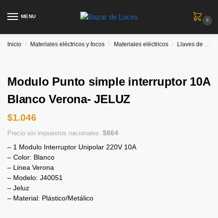
MENU
0
Inicio
Materiales eléctricos y focos
Materiales eléctricos
Llaves de luz
/
/
/
Modulo Punto simple interruptor 10A
Blanco Verona- JELUZ
$
1.046
$
864
Precio sin impuestos nacionales:
– 1 Modulo Interruptor Unipolar 220V 10A
– Color: Blanco
– Linea Verona
– Modelo: J40051
– Jeluz
– Material: Plástico/Metálico