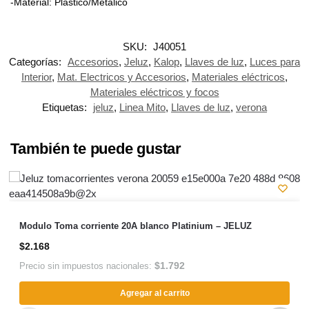
-Material: Plástico/Metálico
SKU:
J40051
Categorías:
Accesorios
,
Jeluz
,
Kalop
,
Llaves de luz
,
Luces para
Interior
,
Mat. Electricos y Accesorios
,
Materiales eléctricos
,
Materiales eléctricos y focos
Etiquetas:
jeluz
,
Linea Mito
,
Llaves de luz
,
verona
También te puede gustar
Modulo Toma corriente 20A blanco Platinium – JELUZ
$
2.168
$
1.792
Precio sin impuestos nacionales:
Agregar al carrito