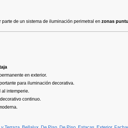
 parte de un sistema de iluminación perimetral en
zonas puntu
taja
 permanente en exterior.
ortante para iluminación decorativa.
 al intemperie.
decorativo continuo.
 moderna.
 y Terraza
,
Bellalux
,
De Piso
,
De Piso
,
Estacas
,
Exterior
,
Facha