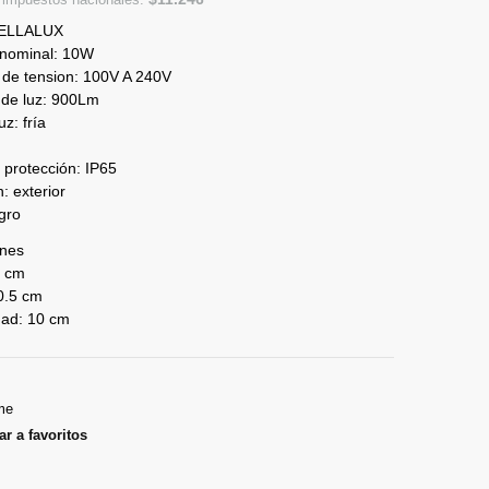
BELLALUX
 nominal: 10W
 de tension: 100V A 240V
 de luz: 900Lm
z: fría
protección: IP65
: exterior
gro
nes
5 cm
0.5 cm
dad: 10 cm
me
r a favoritos