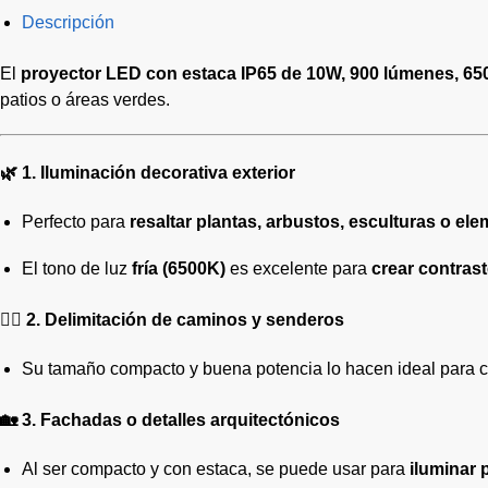
Descripción
El
proyector LED con estaca IP65 de 10W, 900 lúmenes, 650
patios o áreas verdes.
🌿
1. Iluminación decorativa exterior
Perfecto para
resaltar plantas, arbustos, esculturas o ele
El tono de luz
fría (6500K)
es excelente para
crear contras
🚶‍♂️
2. Delimitación de caminos y senderos
Su tamaño compacto y buena potencia lo hacen ideal para co
🏡
3. Fachadas o detalles arquitectónicos
Al ser compacto y con estaca, se puede usar para
iluminar 