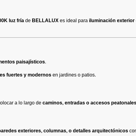
0K luz fría
de
BELLALUX
es ideal para
iluminación exterior
mentos paisajísticos
.
tes fuertes y modernos
en jardines o patios.
locar a lo largo de
caminos, entradas o accesos peatonale
paredes exteriores, columnas, o detalles arquitectónicos
con