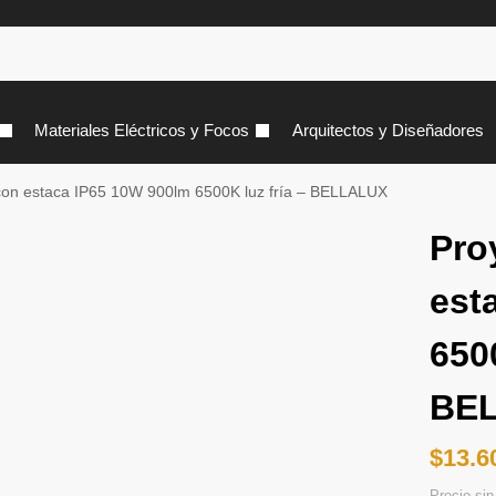
Materiales Eléctricos y Focos
Arquitectos y Diseñadores
 con estaca IP65 10W 900lm 6500K luz fría – BELLALUX
Pro
est
6500
BE
$
13.6
Precio si