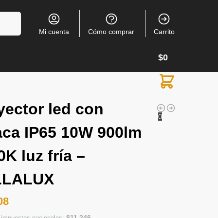
Buscar
Mi cuenta
Cómo comprar
Carrito
$
0
yector led con
0
aca IP65 10W 900lm
K luz fría –
LLALUX
08
$
11.246
n impuestos nacionales: