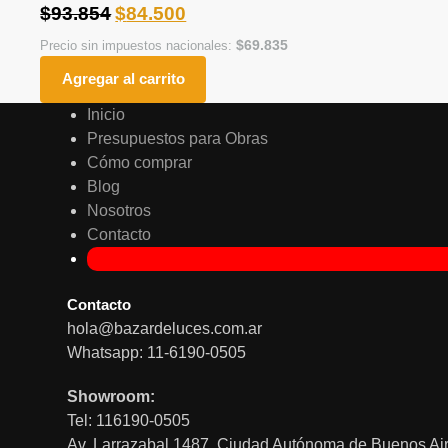
$
93.854
$
84.500
$
69.835
Precio sin impuestos nacionales:
Agregar al carrito
Inicio
Presupuestos para Obras
Cómo comprar
Blog
Nosotros
Contacto
Contacto
hola@bazardeluces.com.ar
Whatsapp: 11-6190-0505
Showroom:
Tel: 116190-0505
Av. Larrazabal 1487, Ciudad Autónoma de Buenos Air