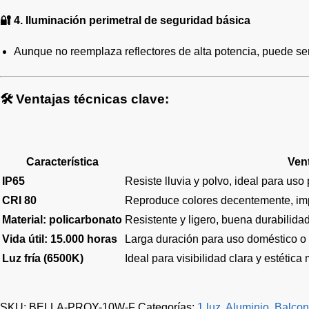
🔐
4. Iluminación perimetral de seguridad básica
Aunque no reemplaza reflectores de alta potencia, puede ser
🛠️
Ventajas técnicas clave:
Característica
Ven
IP65
Resiste lluvia y polvo, ideal para uso
CRI 80
Reproduce colores decentemente, imp
Material: policarbonato
Resistente y ligero, buena durabilidad
Vida útil: 15.000 horas
Larga duración para uso doméstico o 
Luz fría (6500K)
Ideal para visibilidad clara y estética
SKU:
BELLA-PROY-10W-F
Categorías:
1 luz
,
Aluminio
,
Balcon