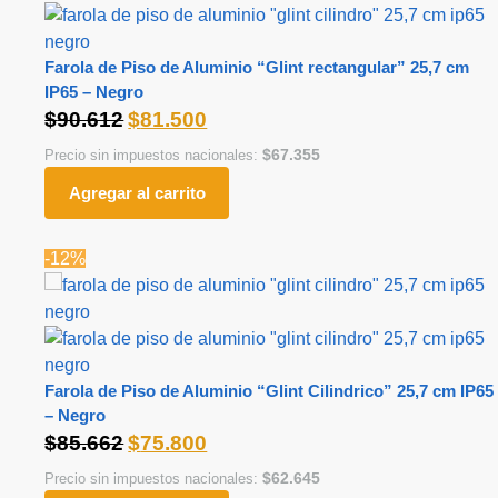
Farola de Piso de Aluminio “Glint rectangular” 25,7 cm
IP65 – Negro
$
90.612
$
81.500
$
67.355
Precio sin impuestos nacionales:
Agregar al carrito
-12%
Farola de Piso de Aluminio “Glint Cilindrico” 25,7 cm IP65
– Negro
$
85.662
$
75.800
$
62.645
Precio sin impuestos nacionales: