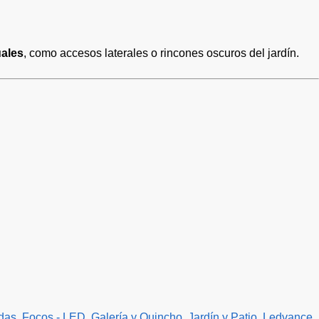
ales
, como accesos laterales o rincones oscuros del jardín.
das
,
Focos - LED
,
Galería y Quincho
,
Jardín y Patio
,
Ledvance
,