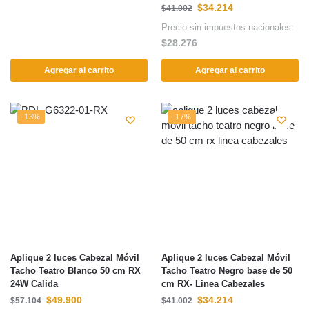
$
34.214
$
41.002
Precio sin impuestos nacionales:
$
28.276
Agregar al carrito
Agregar al carrito
-13%
-17%
Aplique 2 luces Cabezal Móvil
Aplique 2 luces Cabezal Móvil
Tacho Teatro Blanco 50 cm RX
Tacho Teatro Negro base de 50
24W Calida
cm RX- Linea Cabezales
$
49.900
$
34.214
$
57.104
$
41.002