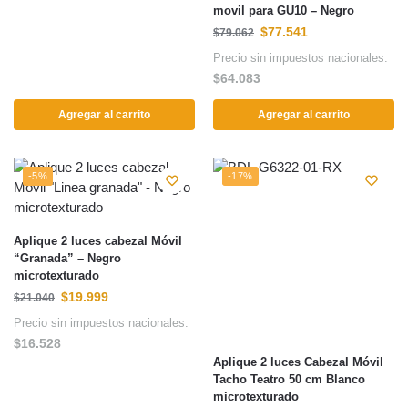
movil para GU10 – Negro
$
77.541
$
79.062
Precio sin impuestos nacionales:
$
64.083
Agregar al carrito
Agregar al carrito
-5%
-17%
Aplique 2 luces cabezal Móvil
“Granada” – Negro
microtexturado
$
19.999
$
21.040
Precio sin impuestos nacionales:
$
16.528
Aplique 2 luces Cabezal Móvil
Tacho Teatro 50 cm Blanco
microtexturado