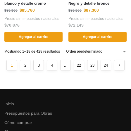
blanco y detalle cromo
Negro y detalle bronce
$
85.760
$
87.300
$
89.900
$
89.900
Precio sin impuestos nacionales:
Precio sin impuestos nacionales:
$
70.876
$
72.149
Agregar al carrito
Agregar al carrito
Mostrando 1–18 de 428 resultados
1
2
3
4
…
22
23
24
Inicio
Presupuestos para Obras
Cómo comprar