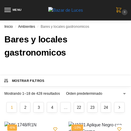
MENU
0
Inicio
Ambientes
Bares y locales gastronomicos
/
/
Bares y locales
gastronomicos
MOSTRAR FILTROS
Mostrando 1–18 de 428 resultados
1
2
3
4
…
22
23
24
-6%
-10%