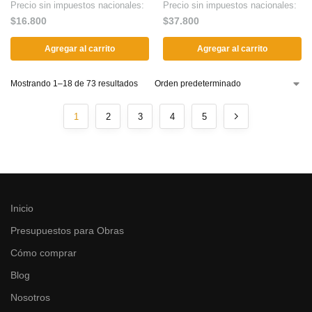
Precio sin impuestos nacionales:
Precio sin impuestos nacionales:
$
16.800
$
37.800
Agregar al carrito
Agregar al carrito
Mostrando 1–18 de 73 resultados
1
2
3
4
5
Inicio
Presupuestos para Obras
Cómo comprar
Blog
Nosotros