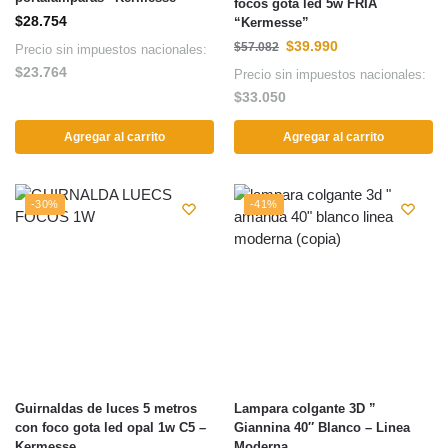
focos gota led 5w FRIA
$
28.754
“Kermesse”
$
39.990
$
57.082
Precio sin impuestos nacionales:
$
23.764
Precio sin impuestos nacionales:
$
33.050
Agregar al carrito
Agregar al carrito
-30%
-41%
Guirnaldas de luces 5 metros
Lampara colgante 3D ”
con foco gota led opal 1w C5 –
Giannina 40″ Blanco – Linea
Kermesse
Moderna