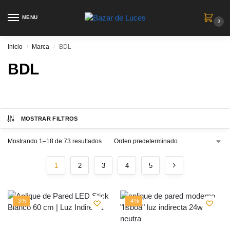
MENU
0
Inicio
Marca
BDL
/
/
BDL
MOSTRAR FILTROS
Mostrando 1–18 de 73 resultados
1
2
3
4
5
-3%
-4%