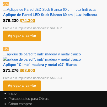
-3%
Aplique de Pared LED Stick Blanco 60 cm | Luz Indirecta
$
76.230
$
74.300
$
61.405
Precio sin impuestos nacionales:
Agregar al carrito
-4%
Aplique “Climb” madera y metal e27- Blanco
$
71.276
$
68.600
$
56.694
Precio sin impuestos nacionales:
Agregar al carrito
Inicio
Presupuestos para Obras
Cómo comprar