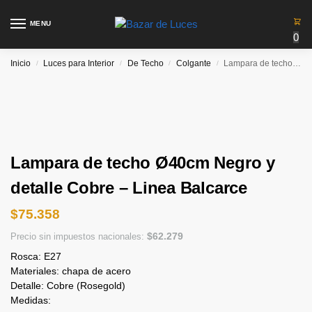
MENU
0
Inicio
Luces para Interior
De Techo
Colgante
Lampara de techo Ø40cm Negro y detalle Cobre – Linea Balcarce
/
/
/
/
Lampara de techo Ø40cm Negro y
detalle Cobre – Linea Balcarce
$
75.358
$
62.279
Precio sin impuestos nacionales:
Rosca: E27
Materiales: chapa de acero
Detalle: Cobre (Rosegold)
Medidas: