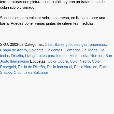
temperaturas con pintura electrostática y con un tratamiento de
cobreado o cromado.
Son ideales para colocar sobre una mesa, en living o sobre una
barra. Puedes poner varias juntas de diferentes medidas.
SKU:
3003-52
Categorías:
1 luz
,
Bares y locales gastronomicos
,
Chapa de Acero
,
Colgante
,
Colgantes
,
Comedor
,
De Techo
,
De
techo
,
Diseño
,
Living
,
Luces para Interior
,
Minimalista
,
Nórdico
,
San
Justo Iluminación
Etiquetas:
Color Cobre
,
Color Negro
,
Color
Rosegold
,
Estilo de Diseño
,
Estilo Industrial
,
Estilo Nordico
,
Estilo
Shabby Chic
,
Linea Balcarce
-21%
Ultimo! Lampara de Techo Media Esfera Ø 34 cm Bronce –