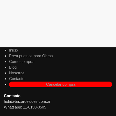
-10%
Colgante de Techo Koper Chico Ø32 cm – Negro
$
35.574
$
32.000
$
26.446
Precio sin impuestos nacionales:
Agregar al carrito
Inicio
Presupuestos para Obras
Cómo comprar
Blog
Nosotros
Contacto
Cancelar compra
Contacto
hola@bazardeluces.com.ar
Whatsapp: 11-6190-0505